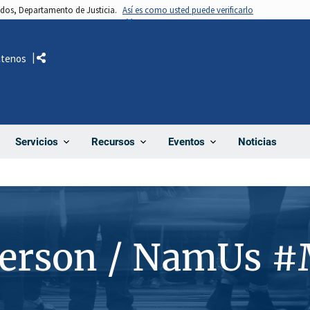
nidos, Departamento de Justicia.
Así es como usted puede verificarlo
ctenos
Comparte
Noticias
Servicios
Recursos
Eventos
Person / NamUs 