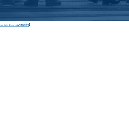
ica de reutilización
).