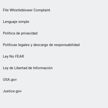
de
File Whistleblower Complaint
enlace
Lenguaje simple
de
pie
Política de privacidad
de
Políticas legales y descargo de responsabilidad
página
Ley No FEAR
secundario
Ley de Libertad de Información
USA.gov
Justice.gov