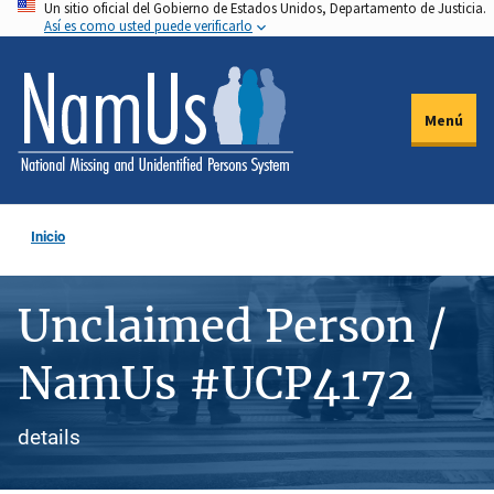
Un sitio oficial del Gobierno de Estados Unidos, Departamento de Justicia.
Pasar
Así es como usted puede verificarlo
al
contenido
principal
Menú
Inicio
Unclaimed Person /
NamUs #UCP4172
details