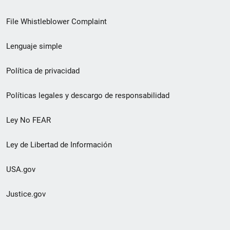
de
File Whistleblower Complaint
enlace
Lenguaje simple
de
pie
Política de privacidad
de
Políticas legales y descargo de responsabilidad
página
Ley No FEAR
secundario
Ley de Libertad de Información
USA.gov
Justice.gov