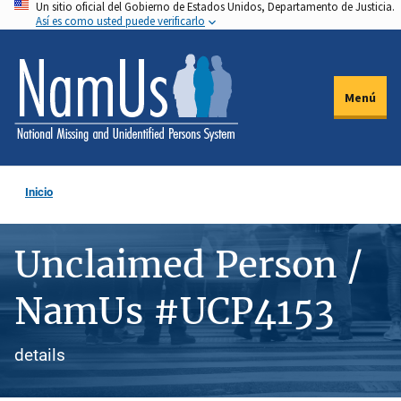
Un sitio oficial del Gobierno de Estados Unidos, Departamento de Justicia.
Pasar
Así es como usted puede verificarlo
al
contenido
principal
Menú
Inicio
Unclaimed Person /
NamUs #UCP4153
details