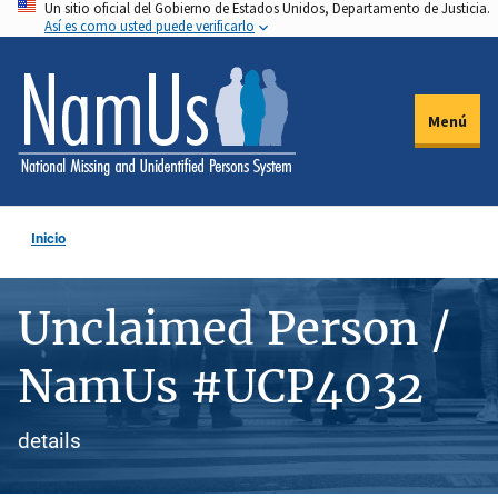
Un sitio oficial del Gobierno de Estados Unidos, Departamento de Justicia.
Pasar
Así es como usted puede verificarlo
al
contenido
principal
Menú
Inicio
Unclaimed Person /
NamUs #UCP4032
details