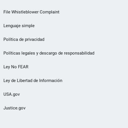
de
File Whistleblower Complaint
enlace
Lenguaje simple
de
pie
Política de privacidad
de
Políticas legales y descargo de responsabilidad
página
Ley No FEAR
secundario
Ley de Libertad de Información
USA.gov
Justice.gov