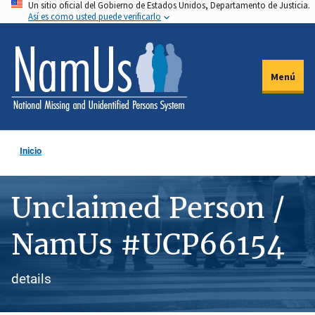
Un sitio oficial del Gobierno de Estados Unidos, Departamento de Justicia.
Pasar
Así es como usted puede verificarlo
al
contenido
principal
Menú
Inicio
Unclaimed Person /
NamUs #UCP66154
details