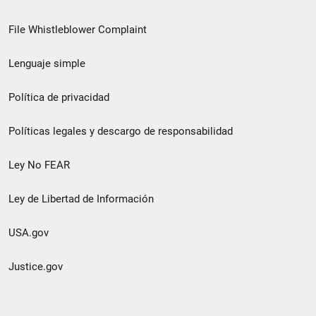
de
File Whistleblower Complaint
enlace
Lenguaje simple
de
pie
Política de privacidad
de
Políticas legales y descargo de responsabilidad
página
Ley No FEAR
secundario
Ley de Libertad de Información
USA.gov
Justice.gov