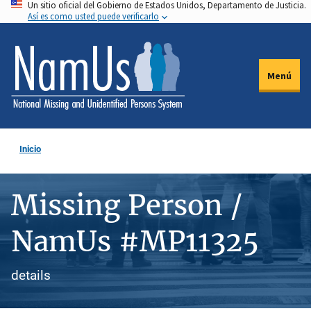
Un sitio oficial del Gobierno de Estados Unidos, Departamento de Justicia.
Pasar
Así es como usted puede verificarlo
al
contenido
principal
Menú
Inicio
Missing Person /
NamUs #MP11325
details