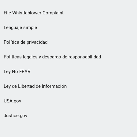
de
File Whistleblower Complaint
enlace
Lenguaje simple
de
pie
Política de privacidad
de
Políticas legales y descargo de responsabilidad
página
Ley No FEAR
secundario
Ley de Libertad de Información
USA.gov
Justice.gov