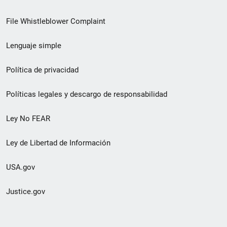
de
File Whistleblower Complaint
enlace
Lenguaje simple
de
pie
Política de privacidad
de
Políticas legales y descargo de responsabilidad
página
Ley No FEAR
secundario
Ley de Libertad de Información
USA.gov
Justice.gov