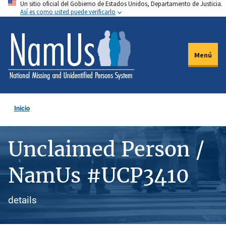
Un sitio oficial del Gobierno de Estados Unidos, Departamento de Justicia.
Pasar
Así es como usted puede verificarlo
al
contenido
principal
Menú
Inicio
Unclaimed Person /
NamUs #UCP3410
details