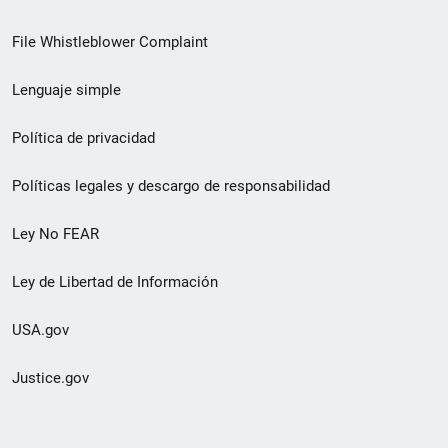
de
File Whistleblower Complaint
enlace
Lenguaje simple
de
pie
Política de privacidad
de
Políticas legales y descargo de responsabilidad
página
Ley No FEAR
secundario
Ley de Libertad de Información
USA.gov
Justice.gov