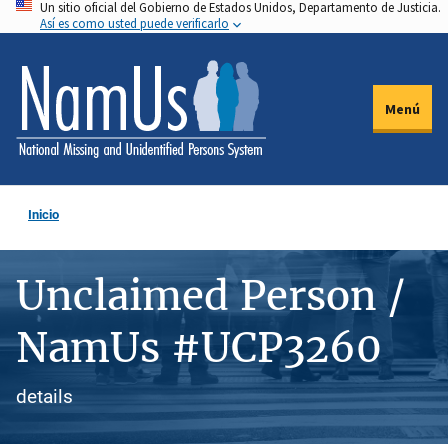
Un sitio oficial del Gobierno de Estados Unidos, Departamento de Justicia.
Pasar
Así es como usted puede verificarlo
al
contenido
principal
Menú
Inicio
Unclaimed Person /
NamUs #UCP3260
details