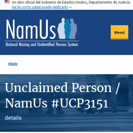
Un sitio oficial del Gobierno de Estados Unidos, Departamento de Justicia.
Pasar
Así es como usted puede verificarlo
al
contenido
principal
Menú
Inicio
Unclaimed Person /
NamUs #UCP3151
details