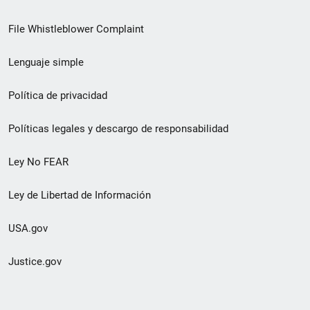
de
File Whistleblower Complaint
enlace
Lenguaje simple
de
pie
Política de privacidad
de
Políticas legales y descargo de responsabilidad
página
Ley No FEAR
secundario
Ley de Libertad de Información
USA.gov
Justice.gov