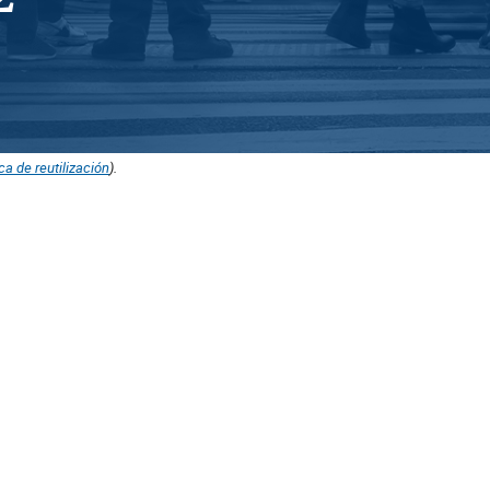
ica de reutilización
).