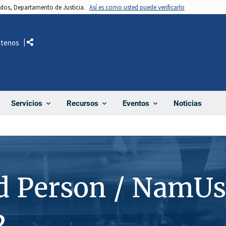
nidos, Departamento de Justicia.
Así es como usted puede verificarlo
ctenos
Comparte
Noticias
Servicios
Recursos
Eventos
d Person / NamUs
2