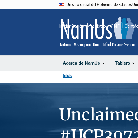
Pasar
Un sitio oficial del Gobierno de Estados U
al
contenido
Iniciar Sesión
Registro
PMF
Contá
principal
Acerca de NamUs
Tablero
Inicio
Unclaime
#UCP397