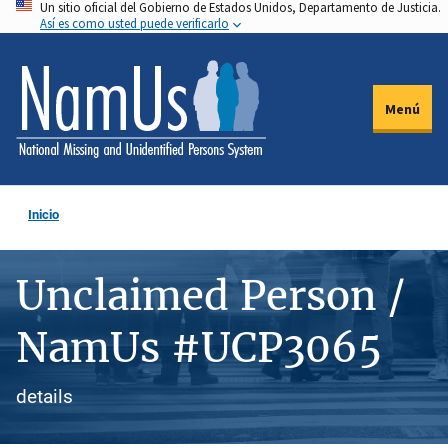
Un sitio oficial del Gobierno de Estados Unidos, Departamento de Justicia.
Pasar
Así es como usted puede verificarlo
al
contenido
principal
Menú
Inicio
Unclaimed Person /
NamUs #UCP3065
details