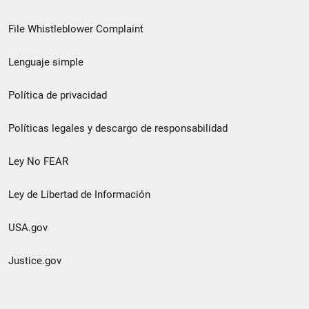
de
File Whistleblower Complaint
enlace
Lenguaje simple
de
pie
Política de privacidad
de
Políticas legales y descargo de responsabilidad
página
Ley No FEAR
secundario
Ley de Libertad de Información
USA.gov
Justice.gov