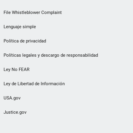
de
File Whistleblower Complaint
enlace
Lenguaje simple
de
pie
Política de privacidad
de
Políticas legales y descargo de responsabilidad
página
Ley No FEAR
secundario
Ley de Libertad de Información
USA.gov
Justice.gov