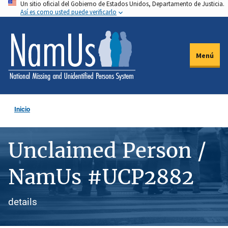
Un sitio oficial del Gobierno de Estados Unidos, Departamento de Justicia.
Pasar
Así es como usted puede verificarlo
al
contenido
principal
Menú
Inicio
Unclaimed Person /
NamUs #UCP2882
details