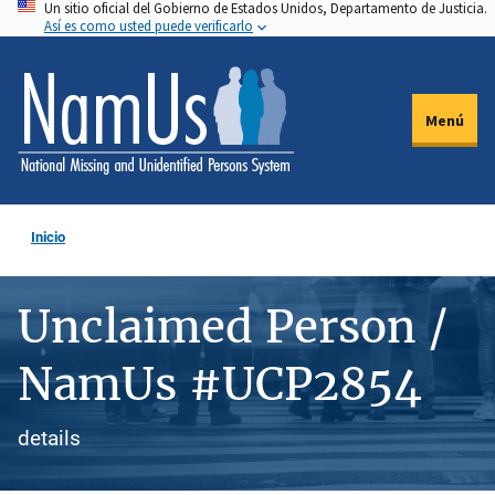
Un sitio oficial del Gobierno de Estados Unidos, Departamento de Justicia.
Pasar
Así es como usted puede verificarlo
al
contenido
principal
Menú
Inicio
Unclaimed Person /
NamUs #UCP2854
details