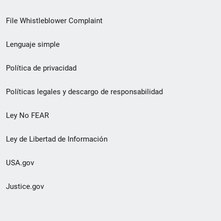
de
File Whistleblower Complaint
enlace
Lenguaje simple
de
pie
Política de privacidad
de
Políticas legales y descargo de responsabilidad
página
Ley No FEAR
secundario
Ley de Libertad de Información
USA.gov
Justice.gov