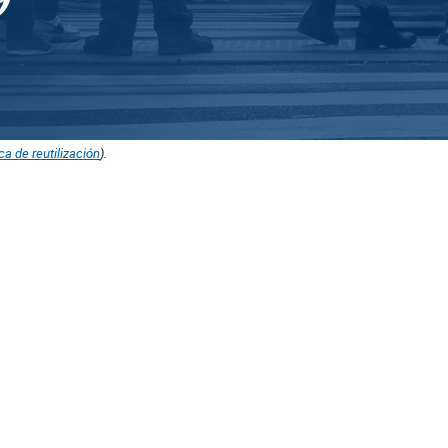
ica de reutilización
).