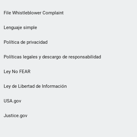
de
File Whistleblower Complaint
enlace
Lenguaje simple
de
pie
Política de privacidad
de
Políticas legales y descargo de responsabilidad
página
Ley No FEAR
secundario
Ley de Libertad de Información
USA.gov
Justice.gov