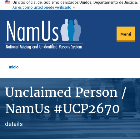
Un sitio oficial del Gobierno de Estados Unidos, Departamento de Justicia.
Pasar
Así es como usted puede verificarlo
al
contenido
principal
Menú
Inicio
Unclaimed Person /
NamUs #UCP2670
details