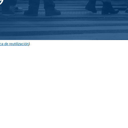
ica de reutilización
).