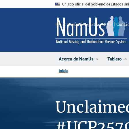
Pasar
Un sitio oficial del Gobierno de Estados U
al
contenido
Iniciar Sesión
Registro
PMF
Contá
principal
Acerca de NamUs
Tablero
Inicio
Unclaime
#UCP257