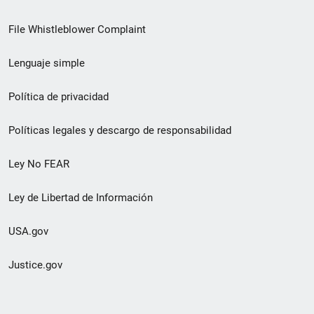
de
File Whistleblower Complaint
enlace
Lenguaje simple
de
pie
Política de privacidad
de
Políticas legales y descargo de responsabilidad
página
Ley No FEAR
secundario
Ley de Libertad de Información
USA.gov
Justice.gov