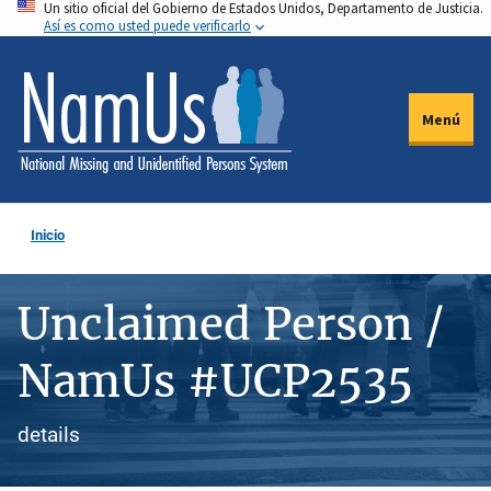
Un sitio oficial del Gobierno de Estados Unidos, Departamento de Justicia.
Pasar
Así es como usted puede verificarlo
al
contenido
principal
Menú
Inicio
Unclaimed Person /
NamUs #UCP2535
details