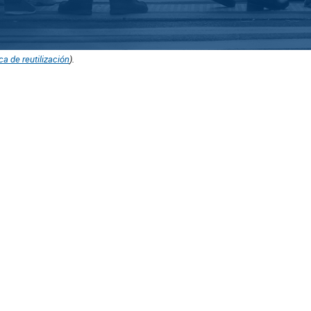
ica de reutilización
).