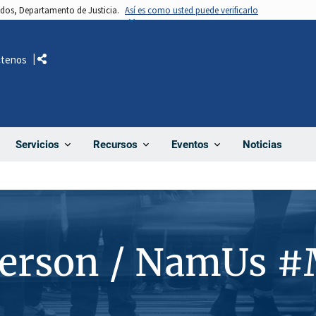
nidos, Departamento de Justicia.
Así es como usted puede verificarlo
ctenos
Comparte
Noticias
Servicios
Recursos
Eventos
Person / NamUs #