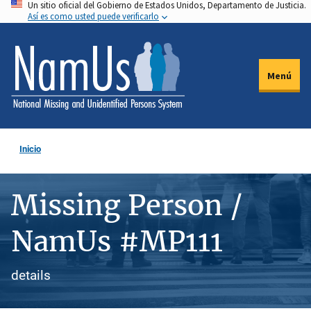
Un sitio oficial del Gobierno de Estados Unidos, Departamento de Justicia.
Pasar
Así es como usted puede verificarlo
al
contenido
principal
Menú
Inicio
Missing Person /
NamUs #MP111
details