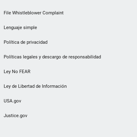
de
File Whistleblower Complaint
enlace
Lenguaje simple
de
pie
Política de privacidad
de
Políticas legales y descargo de responsabilidad
página
Ley No FEAR
secundario
Ley de Libertad de Información
USA.gov
Justice.gov