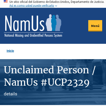
Un sitio oficial del Gobierno de Estados Unidos, Departamento de Justicia.
Pasar
Así es como usted puede verificarlo
al
contenido
principal
Menú
Inicio
Unclaimed Person /
NamUs #UCP2329
details