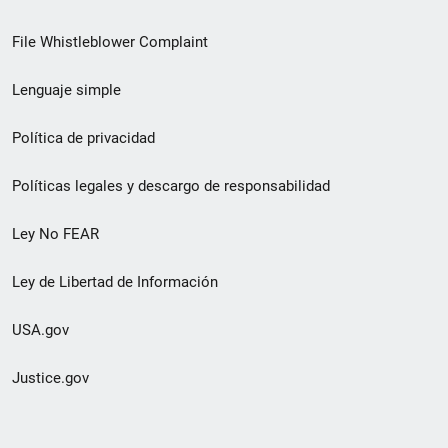
de
File Whistleblower Complaint
enlace
Lenguaje simple
de
pie
Política de privacidad
de
Políticas legales y descargo de responsabilidad
página
Ley No FEAR
secundario
Ley de Libertad de Información
USA.gov
Justice.gov