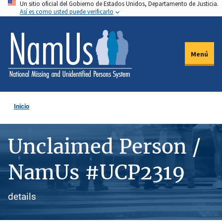
Un sitio oficial del Gobierno de Estados Unidos, Departamento de Justicia.
Pasar
Así es como usted puede verificarlo
al
contenido
principal
Menú
Inicio
Unclaimed Person /
NamUs #UCP2319
details