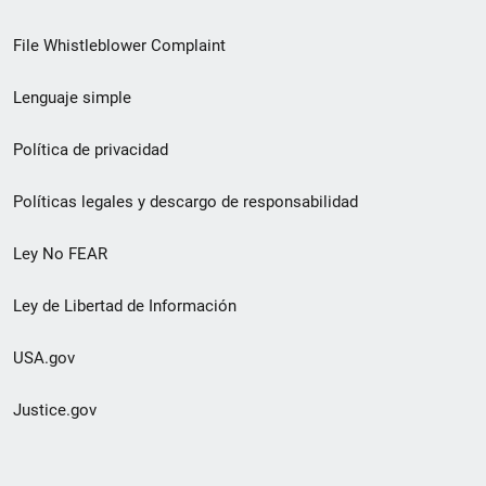
de
File Whistleblower Complaint
enlace
Lenguaje simple
de
pie
Política de privacidad
de
Políticas legales y descargo de responsabilidad
página
Ley No FEAR
secundario
Ley de Libertad de Información
USA.gov
Justice.gov