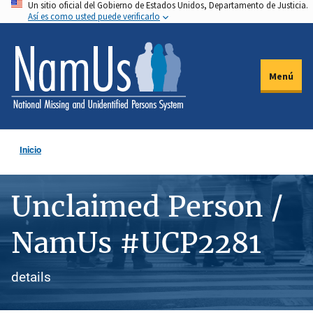
Un sitio oficial del Gobierno de Estados Unidos, Departamento de Justicia.
Pasar
Así es como usted puede verificarlo
al
contenido
principal
Menú
Inicio
Unclaimed Person /
NamUs #UCP2281
details