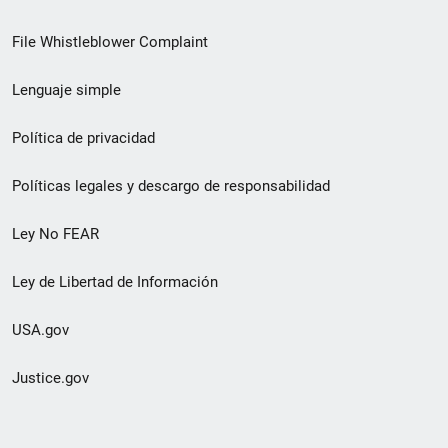
de
File Whistleblower Complaint
enlace
Lenguaje simple
de
pie
Política de privacidad
de
Políticas legales y descargo de responsabilidad
página
Ley No FEAR
secundario
Ley de Libertad de Información
USA.gov
Justice.gov