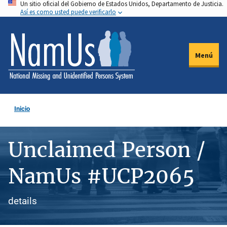
Un sitio oficial del Gobierno de Estados Unidos, Departamento de Justicia.
Pasar
Así es como usted puede verificarlo
al
contenido
principal
Menú
Inicio
Unclaimed Person /
NamUs #UCP2065
details