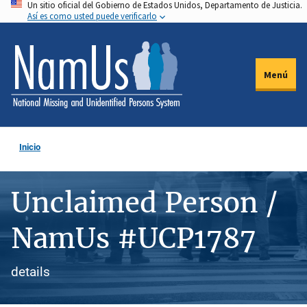
Un sitio oficial del Gobierno de Estados Unidos, Departamento de Justicia.
Pasar
Así es como usted puede verificarlo
al
contenido
principal
Menú
Inicio
Unclaimed Person /
NamUs #UCP1787
details