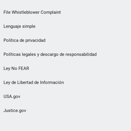
de
File Whistleblower Complaint
enlace
Lenguaje simple
de
pie
Política de privacidad
de
Políticas legales y descargo de responsabilidad
página
Ley No FEAR
secundario
Ley de Libertad de Información
USA.gov
Justice.gov