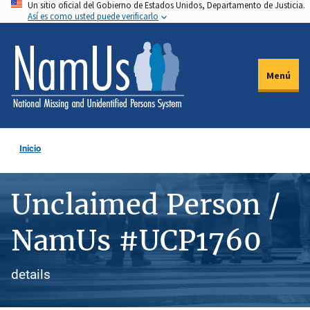
Un sitio oficial del Gobierno de Estados Unidos, Departamento de Justicia.
Pasar
Así es como usted puede verificarlo
al
contenido
principal
Menú
Inicio
Unclaimed Person /
NamUs #UCP1760
details