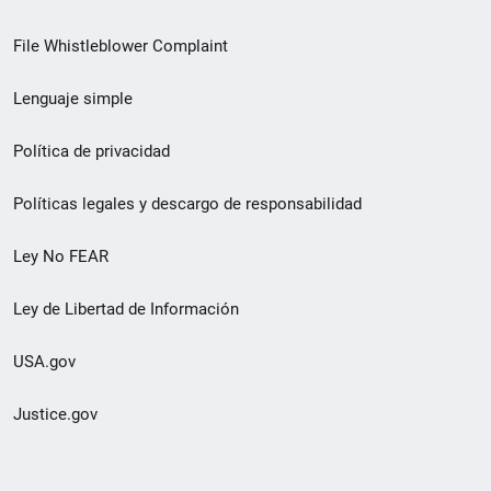
de
File Whistleblower Complaint
enlace
Lenguaje simple
de
pie
Política de privacidad
de
Políticas legales y descargo de responsabilidad
página
Ley No FEAR
secundario
Ley de Libertad de Información
USA.gov
Justice.gov