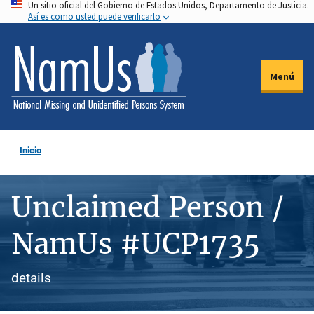
Un sitio oficial del Gobierno de Estados Unidos, Departamento de Justicia.
Pasar
Así es como usted puede verificarlo
al
contenido
principal
Menú
Inicio
Unclaimed Person /
NamUs #UCP1735
details