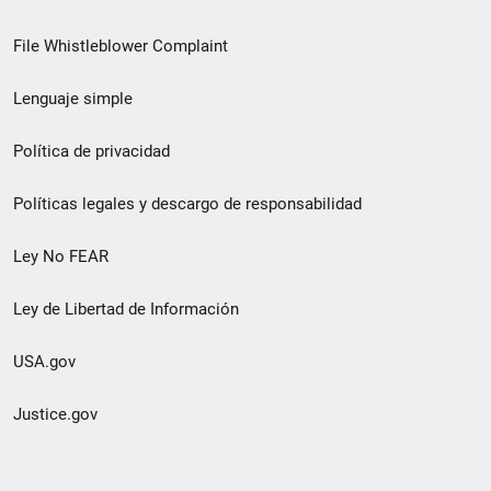
de
File Whistleblower Complaint
enlace
Lenguaje simple
de
pie
Política de privacidad
de
Políticas legales y descargo de responsabilidad
página
Ley No FEAR
secundario
Ley de Libertad de Información
USA.gov
Justice.gov