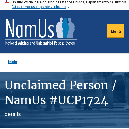
Un sitio oficial del Gobierno de Estados Unidos, Departamento de Justicia.
Pasar
Así es como usted puede verificarlo
al
contenido
principal
Menú
Inicio
Unclaimed Person /
NamUs #UCP1724
details