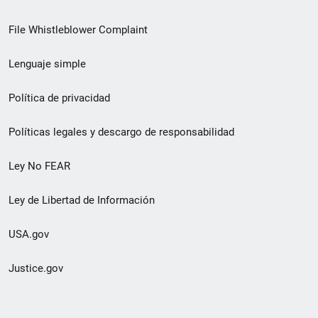
de
File Whistleblower Complaint
enlace
Lenguaje simple
de
pie
Política de privacidad
de
Políticas legales y descargo de responsabilidad
página
Ley No FEAR
secundario
Ley de Libertad de Información
USA.gov
Justice.gov