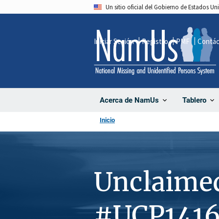
Pasar
Un sitio oficial del Gobierno de Estados U
al
contenido
Iniciar Sesión
Registro
PMF
Contá
principal
Acerca de NamUs
Tablero
Inicio
Unclaime
#UCP141