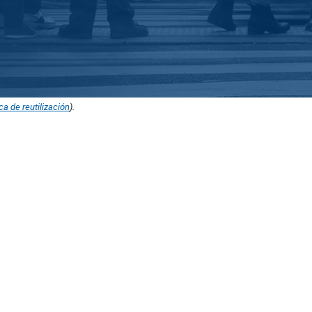
ica de reutilización
).