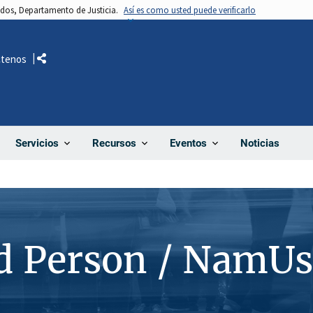
nidos, Departamento de Justicia.
Así es como usted puede verificarlo
ctenos
Comparte
Noticias
Servicios
Recursos
Eventos
d Person / NamUs
6