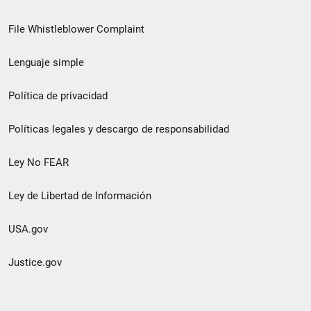
de
File Whistleblower Complaint
enlace
Lenguaje simple
de
pie
Política de privacidad
de
Políticas legales y descargo de responsabilidad
página
Ley No FEAR
secundario
Ley de Libertad de Información
USA.gov
Justice.gov