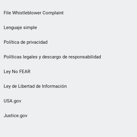
de
File Whistleblower Complaint
enlace
Lenguaje simple
de
pie
Política de privacidad
de
Políticas legales y descargo de responsabilidad
página
Ley No FEAR
secundario
Ley de Libertad de Información
USA.gov
Justice.gov