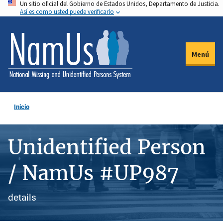
Un sitio oficial del Gobierno de Estados Unidos, Departamento de Justicia.
Pasar
Así es como usted puede verificarlo
al
contenido
principal
Menú
Inicio
Unidentified Person
/ NamUs #UP987
details