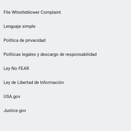
de
File Whistleblower Complaint
enlace
Lenguaje simple
de
pie
Política de privacidad
de
Políticas legales y descargo de responsabilidad
página
Ley No FEAR
secundario
Ley de Libertad de Información
USA.gov
Justice.gov