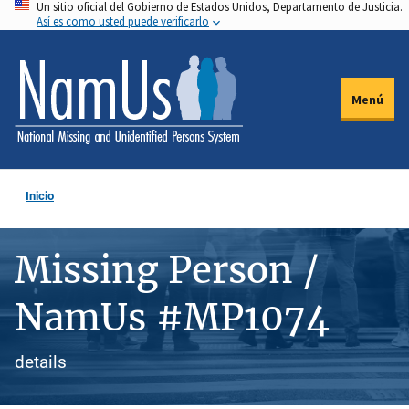
Un sitio oficial del Gobierno de Estados Unidos, Departamento de Justicia.
Pasar
Así es como usted puede verificarlo
al
contenido
principal
Menú
Inicio
Missing Person /
NamUs #MP1074
details