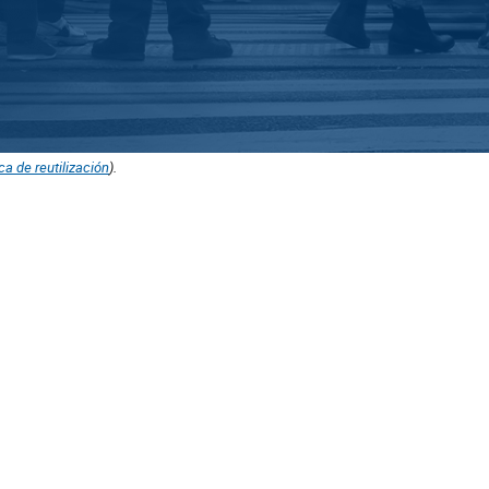
ica de reutilización
).