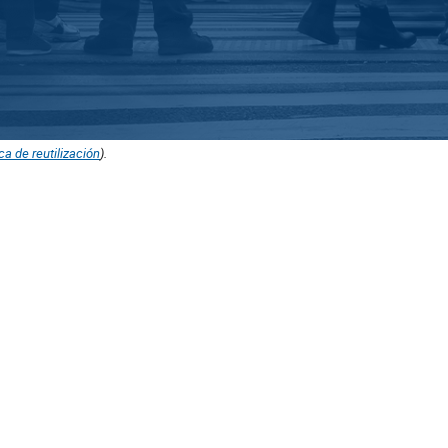
ica de reutilización
).