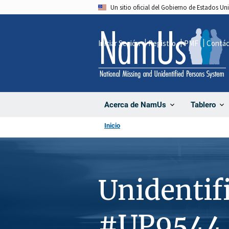
Pasar
Un sitio oficial del Gobierno de Estados U
al
contenido
Iniciar Sesión
Registro
PMF
Contá
principal
Acerca de NamUs
Tablero
Inicio
Unidentif
#UP9544