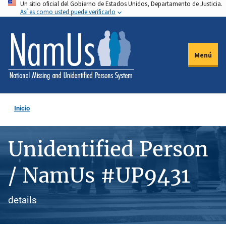
Un sitio oficial del Gobierno de Estados Unidos, Departamento de Justicia.
Pasar
Así es como usted puede verificarlo
al
contenido
principal
Menú
Inicio
Unidentified Person
/ NamUs #UP9431
details