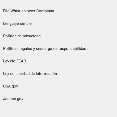
de
File Whistleblower Complaint
enlace
Lenguaje simple
de
pie
Política de privacidad
de
Políticas legales y descargo de responsabilidad
página
Ley No FEAR
secundario
Ley de Libertad de Información
USA.gov
Justice.gov