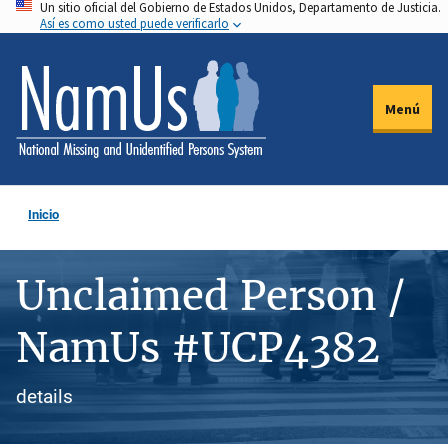
Un sitio oficial del Gobierno de Estados Unidos, Departamento de Justicia.
Pasar
Así es como usted puede verificarlo
al
contenido
principal
Menú
Inicio
Unclaimed Person /
NamUs #UCP4382
details