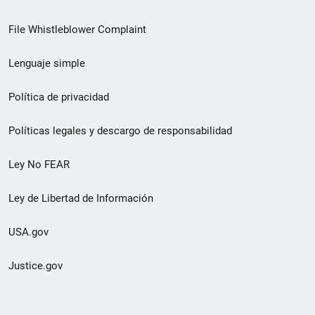
de
File Whistleblower Complaint
enlace
Lenguaje simple
de
pie
Política de privacidad
de
Políticas legales y descargo de responsabilidad
página
Ley No FEAR
secundario
Ley de Libertad de Información
USA.gov
Justice.gov