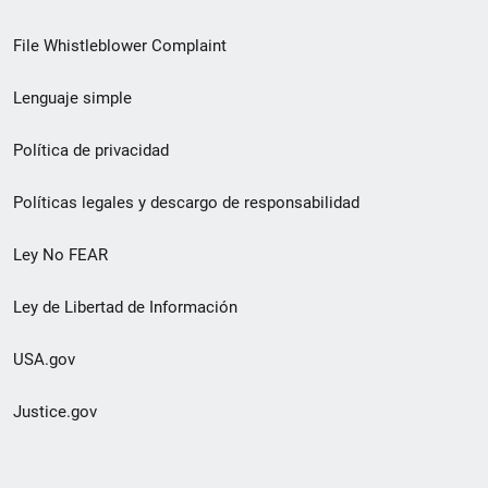
de
File Whistleblower Complaint
enlace
Lenguaje simple
de
pie
Política de privacidad
de
Políticas legales y descargo de responsabilidad
página
Ley No FEAR
secundario
Ley de Libertad de Información
USA.gov
Justice.gov