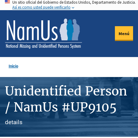
Un sitio oficial del Gobierno de Estados Unidos, Departamento de Justicia.
Pasar
Así es como usted puede verificarlo
al
contenido
principal
Menú
Inicio
Unidentified Person
/ NamUs #UP9105
details