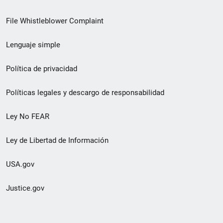
de
File Whistleblower Complaint
enlace
Lenguaje simple
de
pie
Política de privacidad
de
Políticas legales y descargo de responsabilidad
página
Ley No FEAR
secundario
Ley de Libertad de Información
USA.gov
Justice.gov