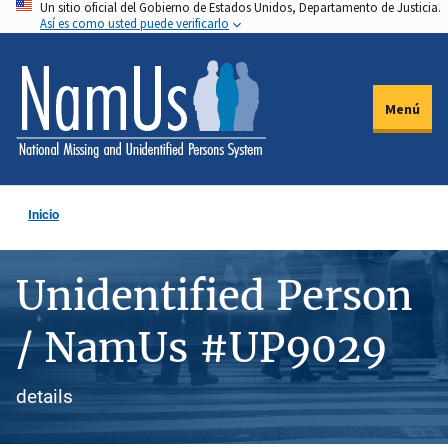
Un sitio oficial del Gobierno de Estados Unidos, Departamento de Justicia.
Pasar
Así es como usted puede verificarlo
al
contenido
principal
Menú
Inicio
Unidentified Person
/ NamUs #UP9029
details