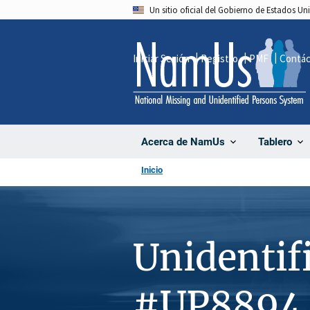
Pasar
Un sitio oficial del Gobierno de Estados U
al
contenido
Iniciar Sesión
Registro
PMF
Contá
principal
Acerca de NamUs
Tablero
Inicio
Unidentif
#UP8894