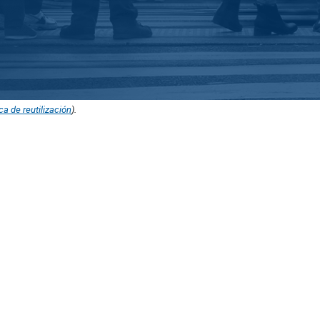
ica de reutilización
).