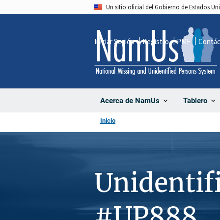
Pasar
Un sitio oficial del Gobierno de Estados U
al
contenido
Iniciar Sesión
Registro
PMF
Contá
principal
Acerca de NamUs
Tablero
Inicio
Unidentif
#UP888