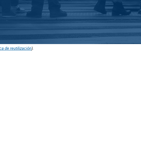
ica de reutilización
).