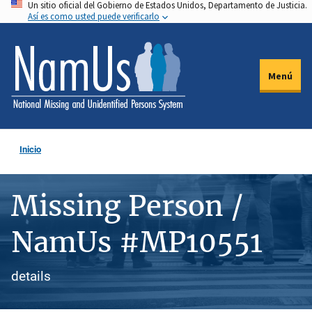
Un sitio oficial del Gobierno de Estados Unidos, Departamento de Justicia.
Pasar
Así es como usted puede verificarlo
al
contenido
principal
Menú
Inicio
Missing Person /
NamUs #MP10551
details