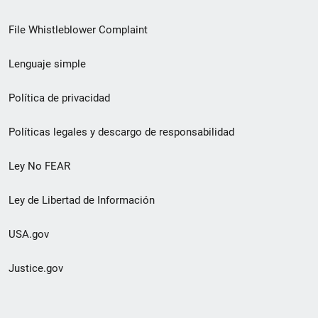
de
File Whistleblower Complaint
enlace
Lenguaje simple
de
pie
Política de privacidad
de
Políticas legales y descargo de responsabilidad
página
Ley No FEAR
secundario
Ley de Libertad de Información
USA.gov
Justice.gov