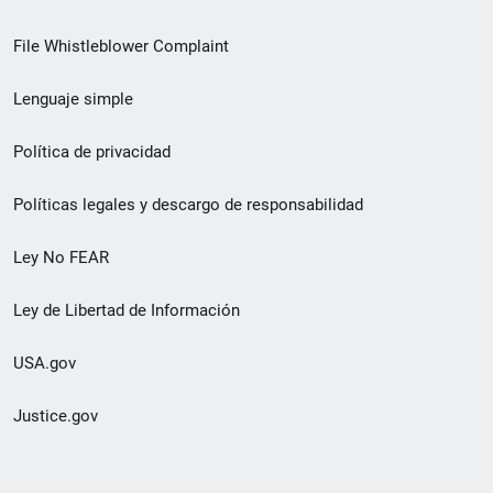
de
File Whistleblower Complaint
enlace
Lenguaje simple
de
pie
Política de privacidad
de
Políticas legales y descargo de responsabilidad
página
Ley No FEAR
secundario
Ley de Libertad de Información
USA.gov
Justice.gov