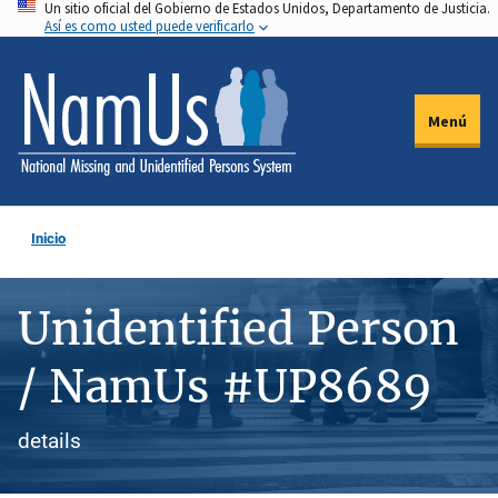
Un sitio oficial del Gobierno de Estados Unidos, Departamento de Justicia.
Pasar
Así es como usted puede verificarlo
al
contenido
principal
Menú
Inicio
Unidentified Person
/ NamUs #UP8689
details