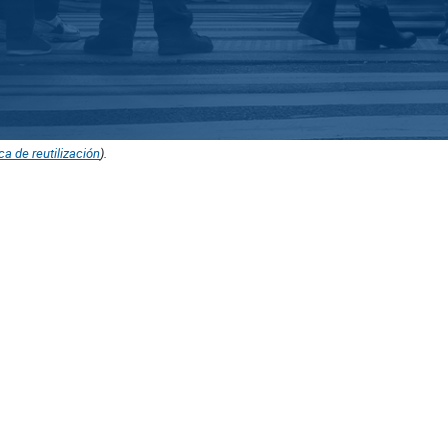
ica de reutilización
).