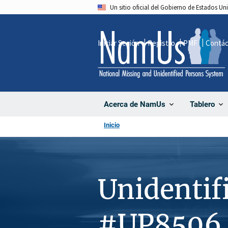
Pasar
Un sitio oficial del Gobierno de Estados U
al
contenido
Iniciar Sesión
Registro
PMF
Contá
principal
Acerca de NamUs
Tablero
Inicio
Unidentif
#UP8506