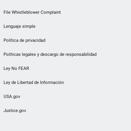
de
File Whistleblower Complaint
enlace
Lenguaje simple
de
pie
Política de privacidad
de
Políticas legales y descargo de responsabilidad
página
Ley No FEAR
secundario
Ley de Libertad de Información
USA.gov
Justice.gov