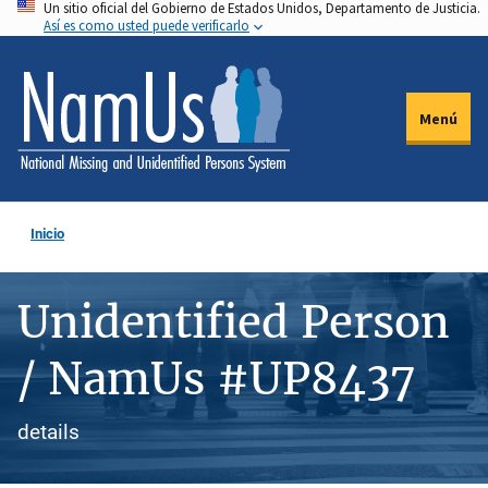
Un sitio oficial del Gobierno de Estados Unidos, Departamento de Justicia.
Pasar
Así es como usted puede verificarlo
al
contenido
principal
Menú
Inicio
Unidentified Person
/ NamUs #UP8437
details