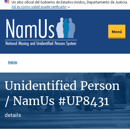
Un sitio oficial del Gobierno de Estados Unidos, Departamento de Justicia.
Pasar
Así es como usted puede verificarlo
al
contenido
principal
Menú
Inicio
Unidentified Person
/ NamUs #UP8431
details