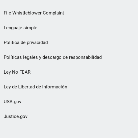
de
File Whistleblower Complaint
enlace
Lenguaje simple
de
pie
Política de privacidad
de
Políticas legales y descargo de responsabilidad
página
Ley No FEAR
secundario
Ley de Libertad de Información
USA.gov
Justice.gov