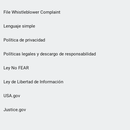
de
File Whistleblower Complaint
enlace
Lenguaje simple
de
pie
Política de privacidad
de
Políticas legales y descargo de responsabilidad
página
Ley No FEAR
secundario
Ley de Libertad de Información
USA.gov
Justice.gov