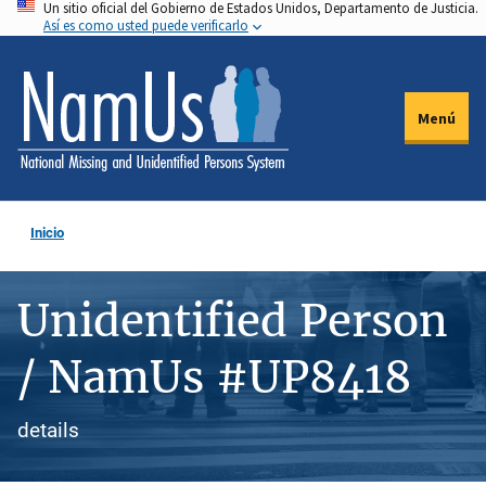
Un sitio oficial del Gobierno de Estados Unidos, Departamento de Justicia.
Pasar
Así es como usted puede verificarlo
al
contenido
principal
Menú
Inicio
Unidentified Person
/ NamUs #UP8418
details