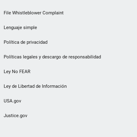
de
File Whistleblower Complaint
enlace
Lenguaje simple
de
pie
Política de privacidad
de
Políticas legales y descargo de responsabilidad
página
Ley No FEAR
secundario
Ley de Libertad de Información
USA.gov
Justice.gov