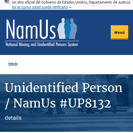
Un sitio oficial del Gobierno de Estados Unidos, Departamento de Justicia.
Pasar
Así es como usted puede verificarlo
al
contenido
principal
Menú
Inicio
Unidentified Person
/ NamUs #UP8132
details