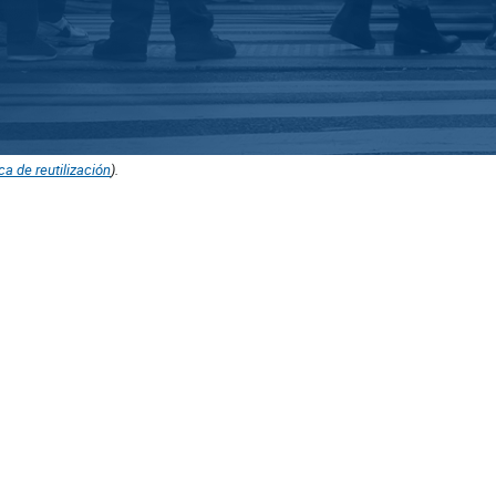
ica de reutilización
).