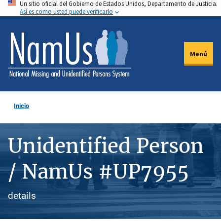
Un sitio oficial del Gobierno de Estados Unidos, Departamento de Justicia.
Pasar
Así es como usted puede verificarlo
al
contenido
principal
Menú
Inicio
Unidentified Person
/ NamUs #UP7955
details