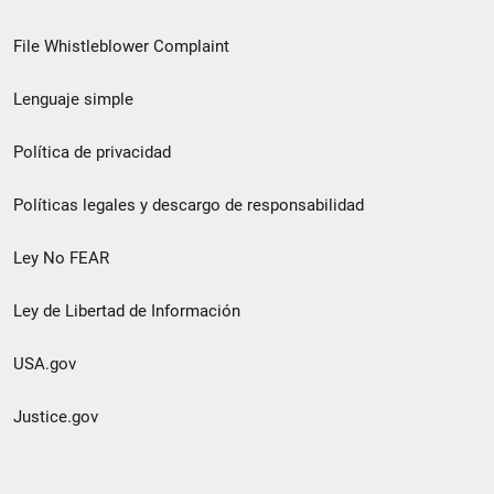
de
File Whistleblower Complaint
enlace
Lenguaje simple
de
pie
Política de privacidad
de
Políticas legales y descargo de responsabilidad
página
Ley No FEAR
secundario
Ley de Libertad de Información
USA.gov
Justice.gov