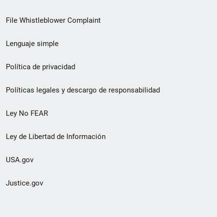
de
File Whistleblower Complaint
enlace
Lenguaje simple
de
pie
Política de privacidad
de
Políticas legales y descargo de responsabilidad
página
Ley No FEAR
secundario
Ley de Libertad de Información
USA.gov
Justice.gov