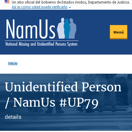
Un sitio oficial del Gobierno de Estados Unidos, Departamento de Justicia.
Pasar
Así es como usted puede verificarlo
al
contenido
principal
Menú
Inicio
Unidentified Person
/ NamUs #UP79
details