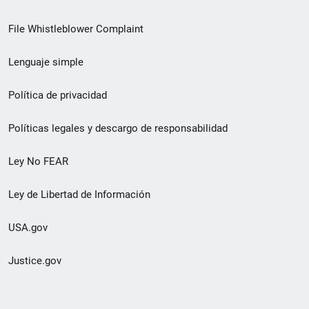
de
File Whistleblower Complaint
enlace
Lenguaje simple
de
pie
Política de privacidad
de
Políticas legales y descargo de responsabilidad
página
Ley No FEAR
secundario
Ley de Libertad de Información
USA.gov
Justice.gov