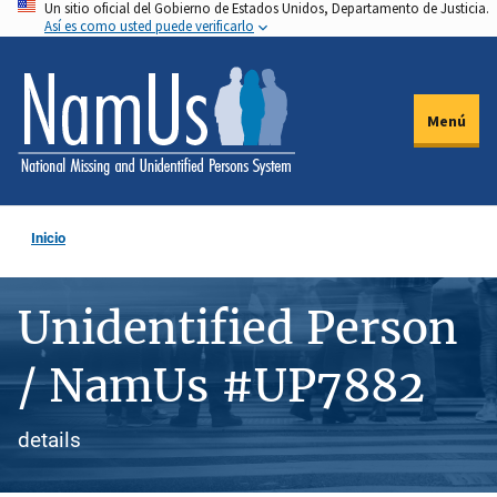
Un sitio oficial del Gobierno de Estados Unidos, Departamento de Justicia.
Pasar
Así es como usted puede verificarlo
al
contenido
principal
Menú
Inicio
Unidentified Person
/ NamUs #UP7882
details